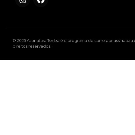
© 2025 Assinatura Toriba é o programa de carro por assinatura
direitos reservados.