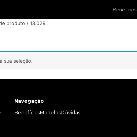
Benefícios
de produto / 13.029
a sua seleção.
Navegação
Benefícios
Modelos
Dúvidas
m