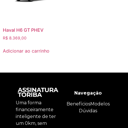
Haval H6 GT PHEV
R$
8.369,00
Adicionar ao carrinho
Navegação
Uma forma
Benefícios
Modelos
financeiramente
Dúvidas
inteligente de ter
um 0km, sem