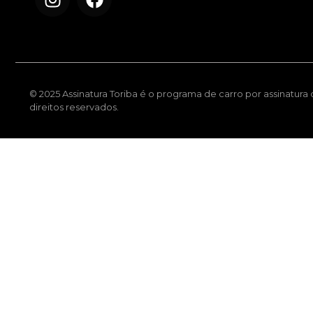
© 2025 Assinatura Toriba é o programa de carro por assinatura
direitos reservados.