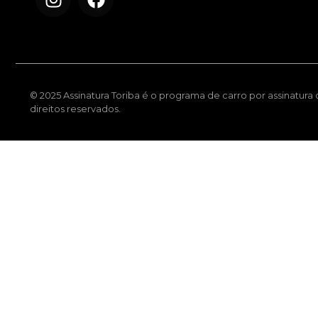
© 2025 Assinatura Toriba é o programa de carro por assinatura
direitos reservados.