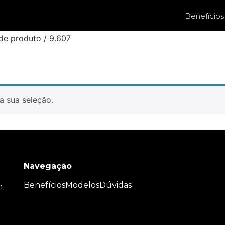
Benefícios
de produto / 9.607
a sua seleção.
Navegação
Benefícios
Modelos
Dúvidas
m