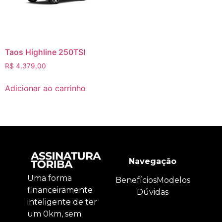
Taos Highline 250TSI
R$
4.379,00
Adicionar ao carrinho
Navegação
Uma forma
Benefícios
Modelos
financeiramente
Dúvidas
inteligente de ter
um 0km, sem