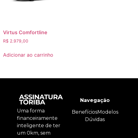
Virtus Comfortline
R$
2.979,00
Adicionar ao carrinho
Navegação
Uma forma
Benefícios
Modelos
financeiramente
Dúvidas
inteligente de ter
um 0km, sem