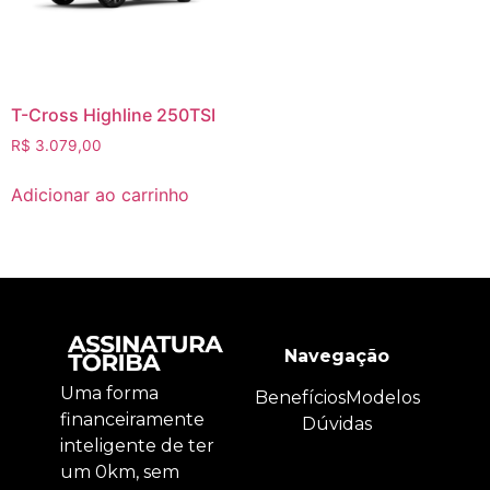
T-Cross Highline 250TSI
R$
3.079,00
Adicionar ao carrinho
Navegação
Uma forma
Benefícios
Modelos
financeiramente
Dúvidas
inteligente de ter
um 0km, sem