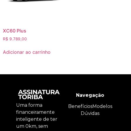
XC60 Plus
R$
9.789,00
Adicionar ao carrinho
Navegação
Uma forma
Benefícios
Modelos
financeiramente
Dúvidas
inteligente de ter
um 0km, sem