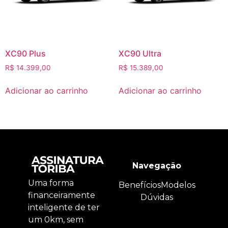
XC90 Plus
XC90 Ultra
R$
14.399,00
R$
15.389,00
Adicionar ao carrinho
Adicionar ao carrinho
Navegação
Uma forma
Benefícios
Modelos
financeiramente
Dúvidas
inteligente de ter
um 0km, sem