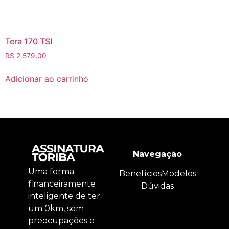
Tera 170 TSI
R$
2.579,00
Adicionar ao carrinho
Navegação
Uma forma
Benefícios
Modelos
financeiramente
Dúvidas
inteligente de ter
um 0km, sem
preocupações e