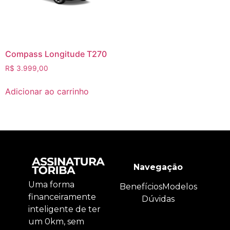
Compass Longitude T270
R$
3.999,00
Adicionar ao carrinho
Navegação
Uma forma
Benefícios
Modelos
financeiramente
Dúvidas
inteligente de ter
um 0km, sem