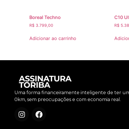
Boreal Techno
C10 Ul
R$
3.799,00
R$
5.38
Adicionar ao carrinho
Adicio
Uma forma financeiramente inteligente de ter u
0km, sem preocupações e com economia real.