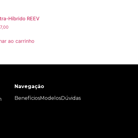
tra-Híbrido REEV
7,00
nar ao carrinho
Navegação
Benefícios
Modelos
Dúvidas
m