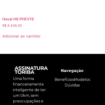
Haval H6 PHEV19
R$
6.439,00
Adicionar ao carrinho
Navegação
Uma forma
Benefícios
Modelos
financeiramente
Dúvidas
inteligente de ter
um 0km, sem
preocupações e