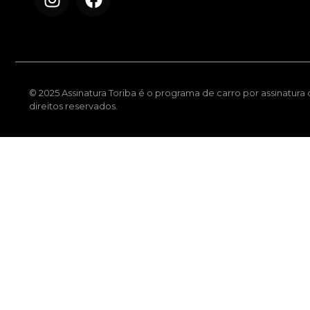
© 2025 Assinatura Toriba é o programa de carro por assinatura
direitos reservados.