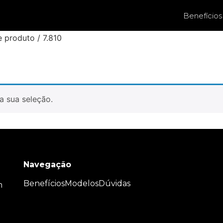
Benefícios
 produto / 7.810
a sua seleção.
Navegação
Benefícios
Modelos
Dúvidas
m