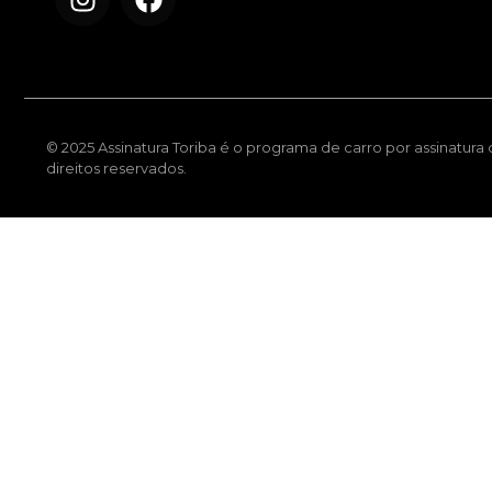
© 2025 Assinatura Toriba é o programa de carro por assinatura
direitos reservados.