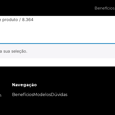
Benefícios
e produto / 8.364
a sua seleção.
Navegação
Benefícios
Modelos
Dúvidas
m