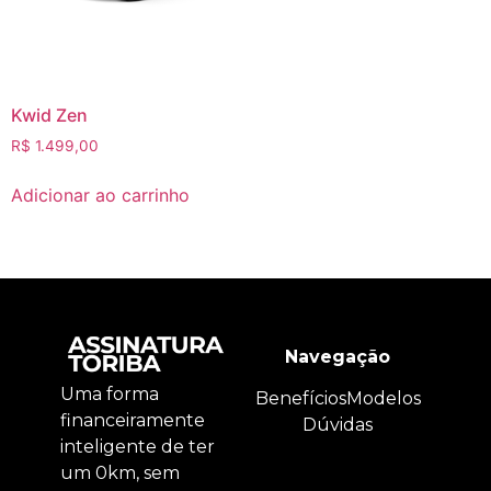
Kwid Zen
R$
1.499,00
Adicionar ao carrinho
Navegação
Uma forma
Benefícios
Modelos
financeiramente
Dúvidas
inteligente de ter
um 0km, sem