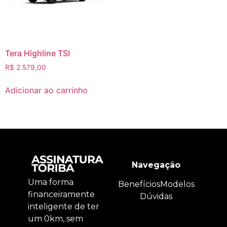
Tera Highline TSI
R$
2.579,00
Adicionar ao carrinho
Navegação
Uma forma
Benefícios
Modelos
financeiramente
Dúvidas
inteligente de ter
um 0km, sem