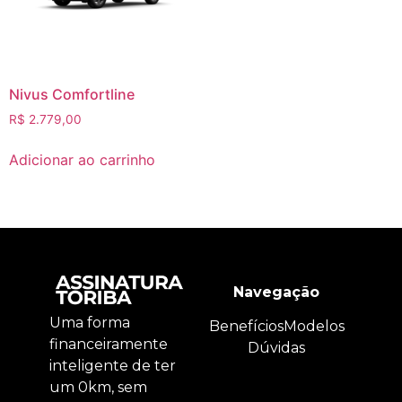
Nivus Comfortline
R$
2.779,00
Adicionar ao carrinho
Navegação
Uma forma
Benefícios
Modelos
financeiramente
Dúvidas
inteligente de ter
um 0km, sem