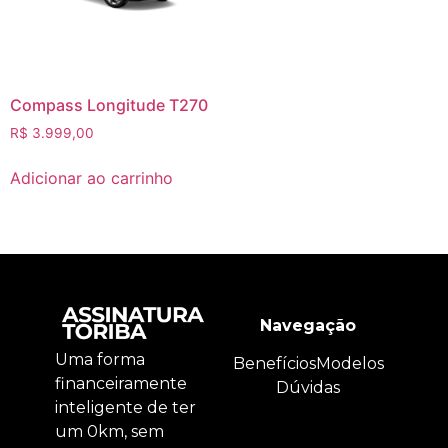
Compass Longitude T270
R$
3.999,00
Adicionar ao carrinho
Navegação
Uma forma
Benefícios
Modelos
financeiramente
Dúvidas
inteligente de ter
um 0km, sem