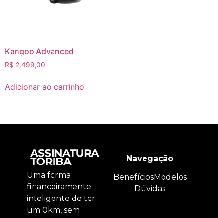
Kangoo Advanced
R$
2.499,00
Adicionar ao carrinho
Navegação
Uma forma
Benefícios
Modelos
financeiramente
Dúvidas
inteligente de ter
um 0km, sem