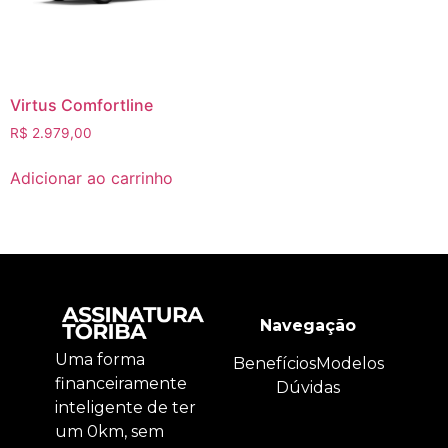
Virtus Comfortline
R$
2.979,00
Adicionar ao carrinho
Navegação
Uma forma
Benefícios
Modelos
financeiramente
Dúvidas
inteligente de ter
um 0km, sem