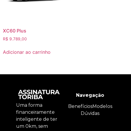
XC60 Plus
R$
9.789,00
Adicionar ao carrinho
Navegação
Uma forma
Benefícios
Modelos
financeiramente
Dúvidas
inteligente de ter
um 0km, sem