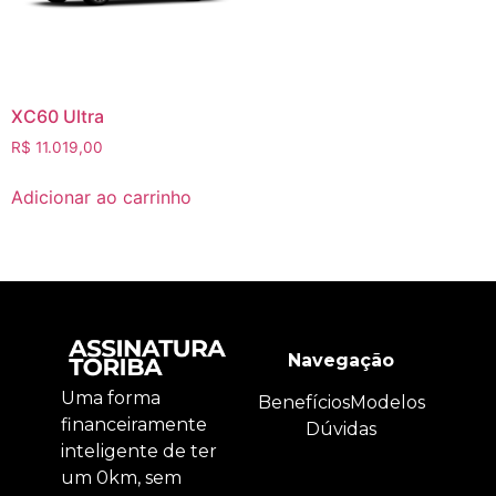
XC60 Ultra
R$
11.019,00
Adicionar ao carrinho
Navegação
Uma forma
Benefícios
Modelos
financeiramente
Dúvidas
inteligente de ter
um 0km, sem