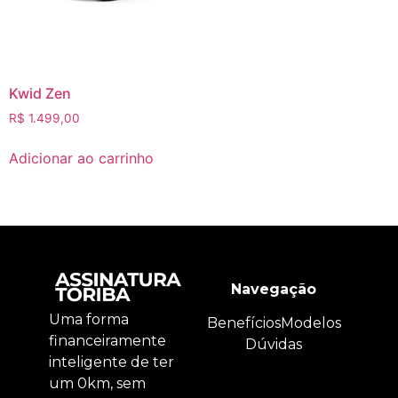
Kwid Zen
R$
1.499,00
Adicionar ao carrinho
Navegação
Uma forma
Benefícios
Modelos
financeiramente
Dúvidas
inteligente de ter
um 0km, sem