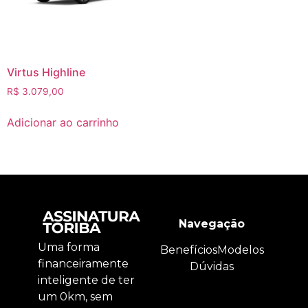
Virtus Highline
R$
3.079,00
Adicionar ao carrinho
Navegação
Uma forma
Benefícios
Modelos
financeiramente
Dúvidas
inteligente de ter
um 0km, sem