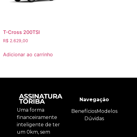
T-Cross 200TSI
R$
2.629,00
Adicionar ao carrinho
Navegação
Uma forma
Benefícios
Modelos
financeiramente
Dúvidas
inteligente de ter
um 0km, sem