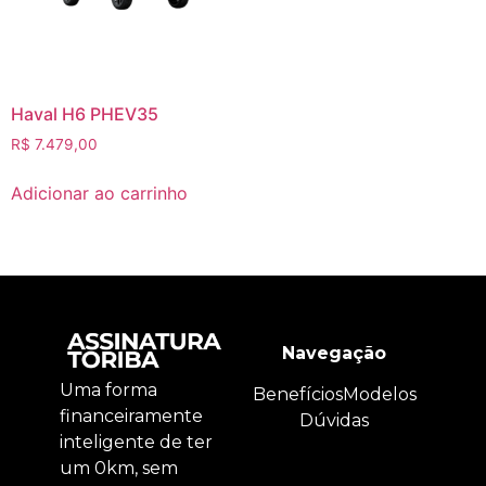
Haval H6 PHEV35
R$
7.479,00
Adicionar ao carrinho
Navegação
Uma forma
Benefícios
Modelos
financeiramente
Dúvidas
inteligente de ter
um 0km, sem