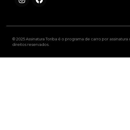
© 2025 Assinatura Toriba é o programa de carro por assinatura
direitos reservados.