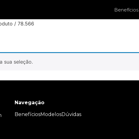
Benefícios
oduto / 78.566
a sua seleção.
Navegação
Benefícios
Modelos
Dúvidas
m