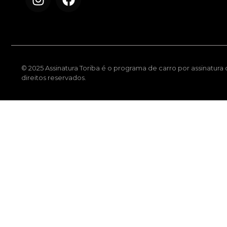
© 2025 Assinatura Toriba é o programa de carro por assinatura
direitos reservados.