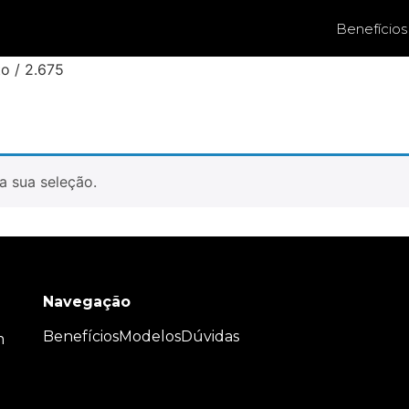
Benefícios
o / 2.675
a sua seleção.
Navegação
Benefícios
Modelos
Dúvidas
m