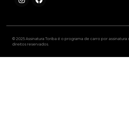
© 2025 Assinatura Toriba é o programa de carro por assinatura
direitos reservados.