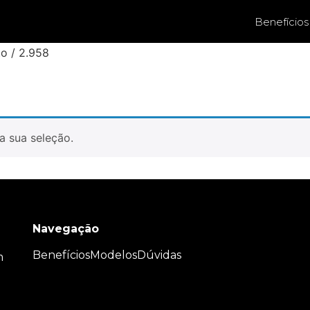
Benefícios
o / 2.958
a sua seleção.
Navegação
Benefícios
Modelos
Dúvidas
m