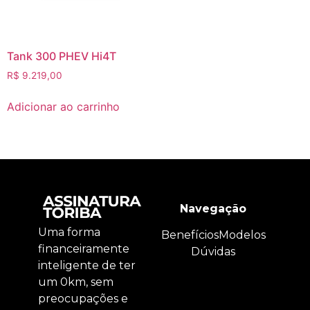
Tank 300 PHEV Hi4T
R$
9.219,00
Adicionar ao carrinho
Navegação
Uma forma
Benefícios
Modelos
financeiramente
Dúvidas
inteligente de ter
um 0km, sem
preocupações e