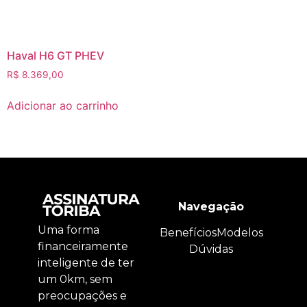
Haval H6 GT PHEV
R$
8.369,00
Adicionar ao carrinho
Navegação
Uma forma
Benefícios
Modelos
financeiramente
Dúvidas
inteligente de ter
um 0km, sem
preocupações e