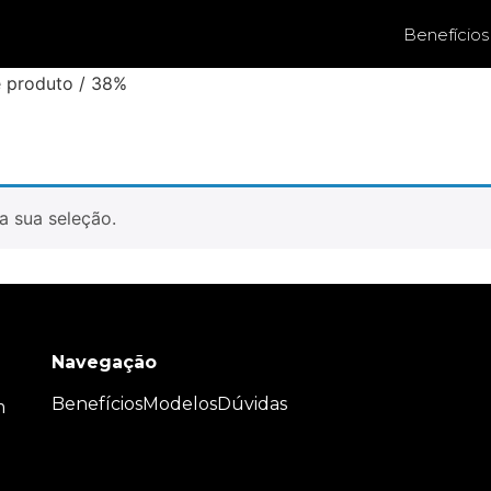
Benefícios
e produto / 38%
a sua seleção.
Navegação
Benefícios
Modelos
Dúvidas
m