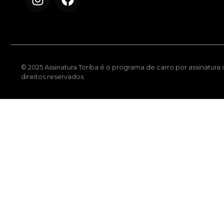
© 2025 Assinatura Toriba é o programa de carro por assinatura
direitos reservados.