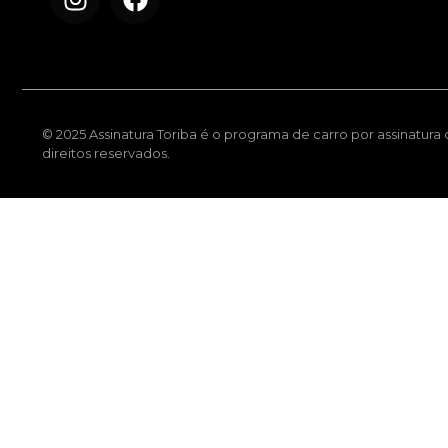
© 2025 Assinatura Toriba é o programa de carro por assinatura
direitos reservados.