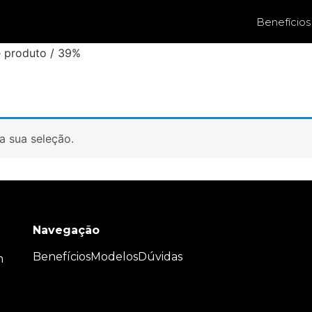
Benefícios
e produto / 39%
a sua seleção.
Navegação
Benefícios
Modelos
Dúvidas
m