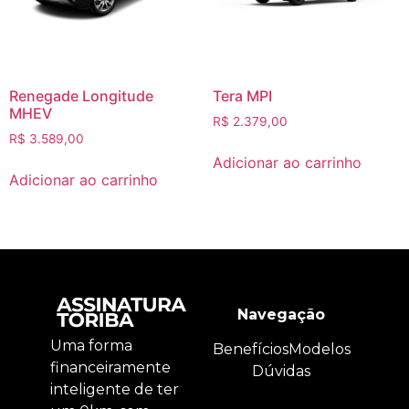
Renegade Longitude
Tera MPI
MHEV
R$
2.379,00
R$
3.589,00
Adicionar ao carrinho
Adicionar ao carrinho
Navegação
Uma forma
Benefícios
Modelos
financeiramente
Dúvidas
inteligente de ter