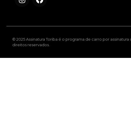
© 2025 Assinatura Toriba é o programa de carro por assinatura
direitos reservados.