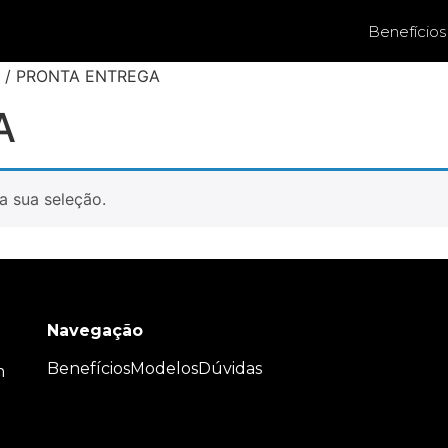
Benefícios
uto / PRONTA ENTREGA
A
a sua seleção.
Navegação
Benefícios
Modelos
Dúvidas
m