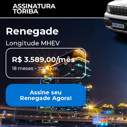
Renegade
Longitude MHEV
R$
3.589,00
/mês
18 meses – 1000 km
Assine seu
Renegade Agora!