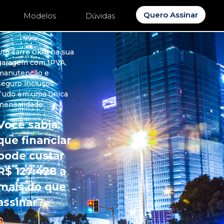
Quero Assinar
Modelos
Dúvidas
Um carro 0km na sua
garagem com IPVA,
manutenção e
seguro inclusos.
Tudo em uma única
mensalidade.
Você sabia
que financiar
pode custar
R$ 127.428 a
mais do que
assinar?