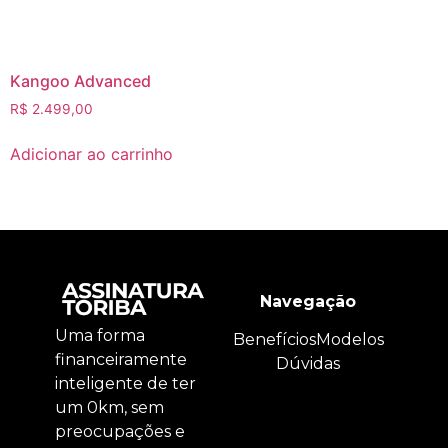
Kangoo Advanced
R$
2.499,00
Adicionar ao carrinho
Navegação
Uma forma
Benefícios
Modelos
financeiramente
Dúvidas
inteligente de ter
um 0km, sem
preocupações e