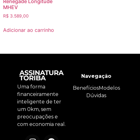
Renegade Longitude
MHEV
R$
3.589,00
Adicionar ao carrinho
Navegação
Uma forma
Benefícios
Modelos
financeiramente
Dúvidas
inteligente de ter
um 0km, sem
preocupações e
com economia real.