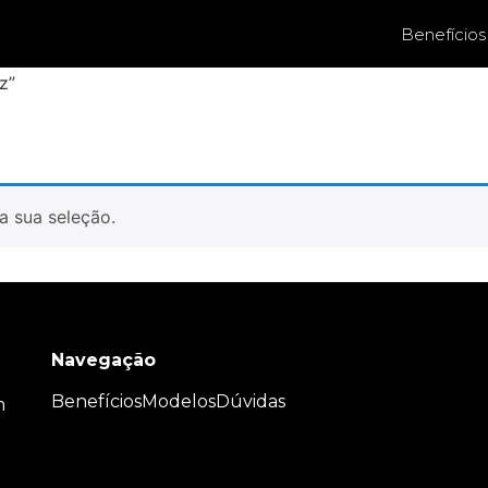
Benefícios
z”
a sua seleção.
Navegação
Benefícios
Modelos
Dúvidas
m