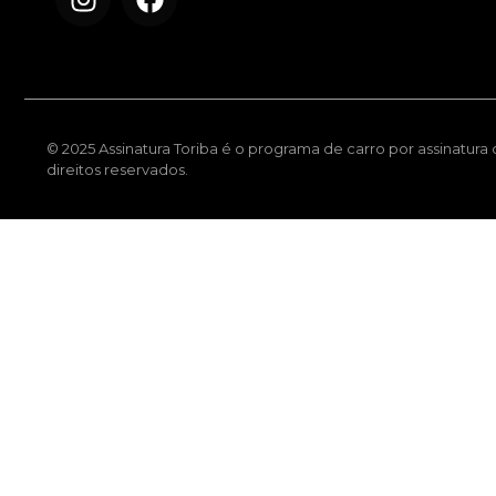
© 2025 Assinatura Toriba é o programa de carro por assinatura
direitos reservados.