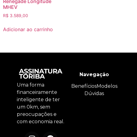
Renegade Longitude
MHEV
R$
3.589,00
Adicionar ao carrinho
Navegação
Uma forma
Benefícios
Modelos
financeiramente
Dúvidas
inteligente de ter
um 0km, sem
preocupações e
com economia real.