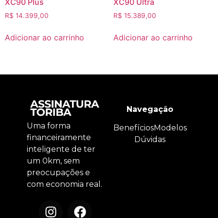
XC90 Plus
XC90 Ultra
R$
14.399,00
R$
15.389,00
Adicionar ao carrinho
Adicionar ao carrinho
Navegação
Uma forma
Benefícios
Modelos
financeiramente
Dúvidas
inteligente de ter
um 0km, sem
preocupações e
com economia real.