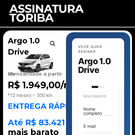
Argo 1.0
VOCÊ QUER
Drive
ASSINAR
Argo 1.0
Drive
Mensalidade a partir de
R$
1.949,00
/mês
*12 meses – 500 km
SEUS DADOS
ENTREGA RÁPIDA
Nome
completo
Até R$ 83.421
E-mail
mais barato