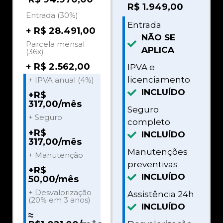
R$
1.949,00
Entrada (30%)
Entrada
+ R$ 28.491,00
NÃO SE
Parcela mensal
APLICA
(36x)
+ R$ 2.562,00
IPVA e
licenciamento
+ IPVA anual (4%)
INCLUÍDO
+R$
317,00/mês
Seguro
+ Seguro
completo
+R$
INCLUÍDO
317,00/mês
Manutenções
+ Manutenção
preventivas
+R$
INCLUÍDO
50,00/mês
+ Desvalorização
Assistência 24h
(20% em 3 anos)
INCLUÍDO
≈