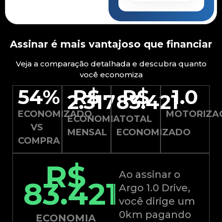
Assinar é mais vantajoso que financiar
Veja a comparação detalhada e descubra quanto
você economiza
54%
R$
R$
1.0
2.317
83.421
ECONOMIZADO
MOTORIZA
ECONOMIA
TOTAL
VS
MENSAL
ECONOMIZADO
COMPRA
R$
Ao assinar o
83.421
Argo 1.0 Drive,
você dirige um
0km pagando
ECONOMIA