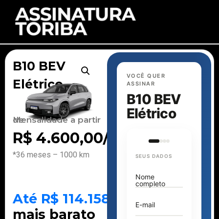
B10 BEV
VOCÊ QUER
Elétrico
ASSINAR
B10 BEV
Elétrico
Mensalidade a partir de
R$
4.600,00
/mês
*36 meses – 1000 km
SEUS DADOS
Nome
completo
Até R$ 114.158
E-mail
mais barato