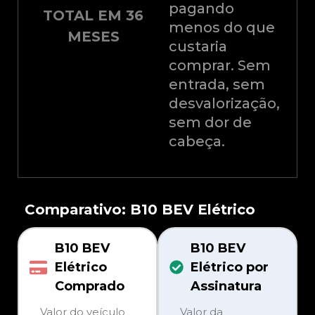
pagando
TOTAL EM 36
menos do que
MESES
custaria
comprar. Sem
entrada, sem
desvalorização,
sem dor de
cabeça.
Comparativo: B10 BEV Elétrico
B10 BEV
B10 BEV
Elétrico
Elétrico por
Comprado
Assinatura
Valor do veículo
Valor da