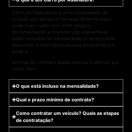
Carro por Assinatura é uma modalidade de
locação por tempo e franquia determinados,
onde todo custo com IPVA, Seguro,
documentação e manutenção preventivas
estão incluídas na mensalidade. O serviço está
disponível a nível nacional para pessoa física e
jurídica.
Ao final do contrato, basta renovar o veículo por
outro 0km.
O que está incluso na mensalidade?
Qual o prazo mínimo de contrato?
Como contratar um veículo? Quais as etapas
de contratação?