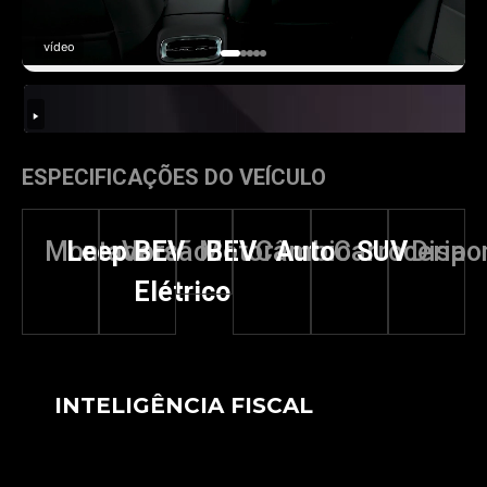
vídeo
ESPECIFICAÇÕES DO VEÍCULO
Montadora
Leep
Versão
BEV
Motor
BEV
Câmbio
Auto
Carroceria
SUV
Dispo
Elétrico
INTELIGÊNCIA FISCAL