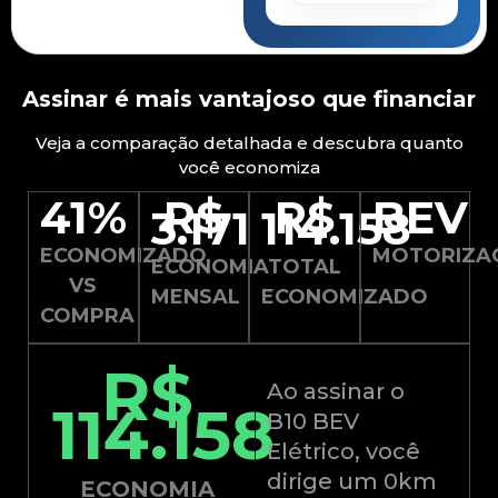
Assinar é mais vantajoso que financiar
Veja a comparação detalhada e descubra quanto
você economiza
41%
R$
R$
BEV
3.171
114.158
ECONOMIZADO
MOTORIZA
ECONOMIA
TOTAL
VS
MENSAL
ECONOMIZADO
COMPRA
R$
Ao assinar o
114.158
B10 BEV
Elétrico, você
dirige um 0km
ECONOMIA