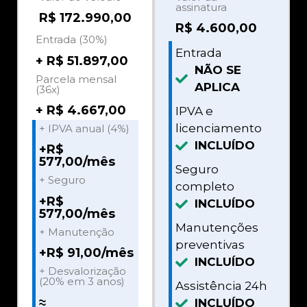
assinatura
R$ 172.990,00
R$
4.600,00
Entrada (30%)
Entrada
+ R$ 51.897,00
NÃO SE
Parcela mensal
APLICA
(36x)
+ R$ 4.667,00
IPVA e
licenciamento
+ IPVA anual (4%)
INCLUÍDO
+R$
577,00/mês
Seguro
+ Seguro
completo
+R$
INCLUÍDO
577,00/mês
Manutenções
+ Manutenção
preventivas
+R$ 91,00/mês
INCLUÍDO
+ Desvalorização
(20% em 3 anos)
Assistência 24h
≈
INCLUÍDO