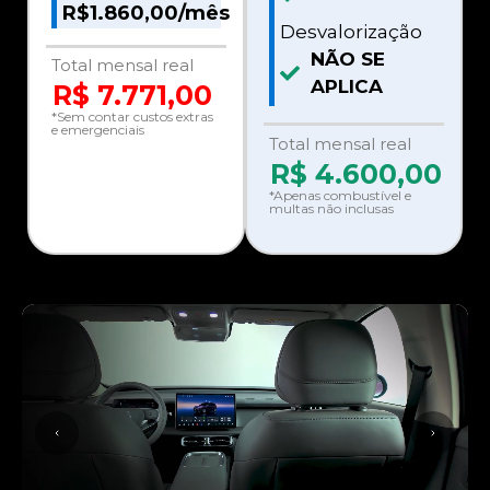
R$1.860,00/mês
Desvalorização
NÃO SE
Total mensal real
APLICA
R$ 7.771,00
*Sem contar custos extras
e emergenciais
Total mensal real
R$
4.600,00
*Apenas combustível e
multas não inclusas