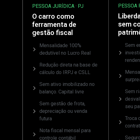
PESSOA F
PESSOA JURÍDICA · PJ
Liberda
O carro como
sem c
ferramenta de
patrim
gestão fiscal
Sem en
Mensalidade 100%
invest
dedutível no Lucro Real
rende
Redução direta na base de
Mensal
cálculo do IRPJ e CSLL
surpre
Sem ativo imobilizado no
Sem ri
balanço. Capital livre
desval
Sem gestão de frota,
seu pa
depreciação ou venda
Troca d
futura
contra
Nota fiscal mensal para
Seguro
controle contábil