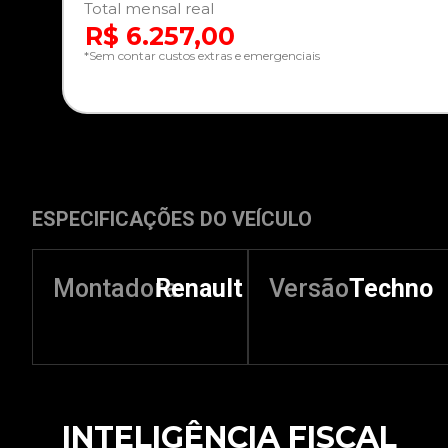
Total mensal real
R$ 6.257,00
*Sem contar custos extras e emergenciais
ESPECIFICAÇÕES DO VEÍCULO
Montadora
Renault
Versão
Techno
INTELIGÊNCIA FISCAL