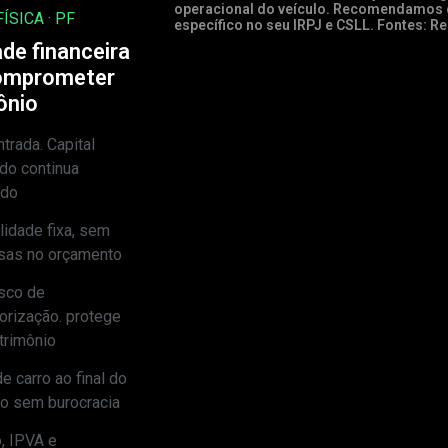
operacional do veículo. Recomendamos c
ÍSICA · PF
específico no seu IRPJ e CSLL. Fontes: Re
de financeira
omprometer
ônio
trada. Capital
ido continua
ndo
idade fixa, sem
sas no orçamento
sco de
orização. protege
trimônio
e carro ao final do
to sem burocracia
, IPVA e