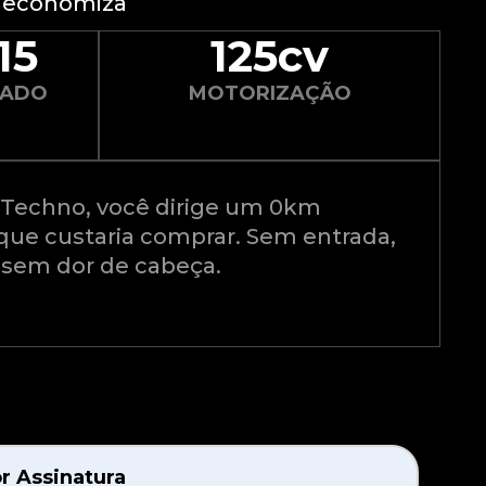
ê economiza
15
125cv
ZADO
MOTORIZAÇÃO
n Techno, você dirige um 0km
ue custaria comprar. Sem entrada,
 sem dor de cabeça.
r Assinatura