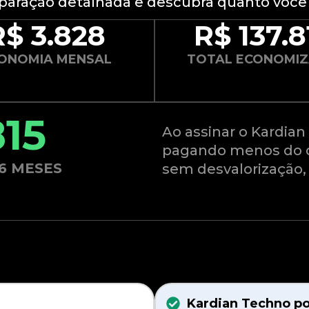
paração detalhada e descubra quanto voc
R$ 3.828
R$ 137.8
ONOMIA MENSAL
TOTAL ECONOMI
815
Ao assinar o Kardia
pagando menos do q
6 MESES
sem desvalorização,
Kardian Techno po