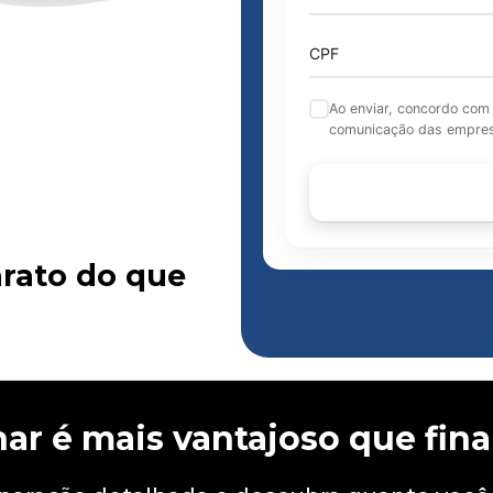
CPF
Ao enviar, concordo com
comunicação das empres
rato do que
nar é mais vantajoso que fina