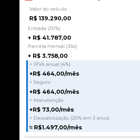
Valor do veículo
R$ 139.290,00
Entrada (30%)
+ R$ 41.787,00
Parcela mensal (36x)
+ R$ 3.758,00
+ IPVA anual (4%)
+R$ 464,00/mês
+ Seguro
+R$ 464,00/mês
+ Manutenção
+R$ 73,00/mês
+ Desvalorização (20% em 3 anos)
≈ R$1.497,00/mês