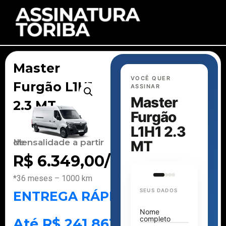
Master
VOCÊ QUER
Furgão L1H1
ASSINAR
Master
2.3 MT
Furgão
L1H1 2.3
Mensalidade a partir de
MT
R$
6.349,00
/mês
*36 meses – 1000 km
SEUS DADOS
ENTREGA RÁPIDA
Nome
completo
Até R$ 241.861