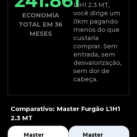
241.861
L1H1 2.3 MT,
você dirige um
ECONOMIA
0km pagando
TOTAL EM 36
menos do que
MESES
custaria
comprar. Sem
entrada, sem
desvalorização,
sem dor de
cabeça.
Comparativo: Master Furgão L1H1
2.3 MT
Master
Master