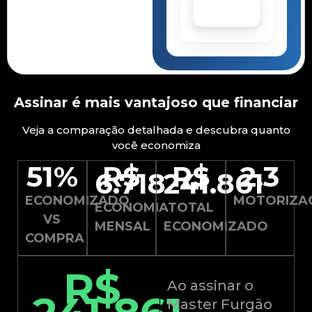
Continuar
Assinar é mais vantajoso que financiar
Veja a comparação detalhada e descubra quanto
você economiza
51%
R$
R$
2.3
6.718
241.861
ECONOMIZADO
MOTORIZA
ECONOMIA
TOTAL
VS
MENSAL
ECONOMIZADO
COMPRA
R$
Ao assinar o
Master Furgão