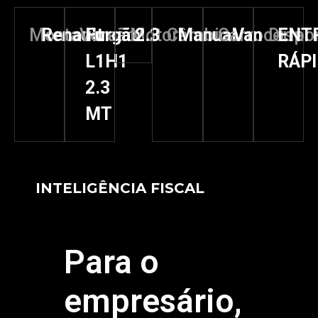
Montadora
Renault
Versão
Furgão
Motor
2.3
Câmbio
Manual
Carroceria
Van
Dispo
ENT
L1H1
RÁP
2.3
MT
INTELIGÊNCIA FISCAL
Para o
empresário,