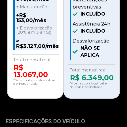
+ Manutenção
preventivas
INCLUÍDO
+R$
153,00/mês
Assistência 24h
+ Desvalorização
INCLUÍDO
(20% em 3 anos)
≈
Desvalorização
R$3.127,00/mês
NÃO SE
APLICA
Total mensal real
R$
Total mensal real
13.067,00
R$
6.349,00
*Sem contar custos extras
*Apenas combustível e
e emergenciais
multas não inclusas
ESPECIFICAÇÕES DO VEÍCULO