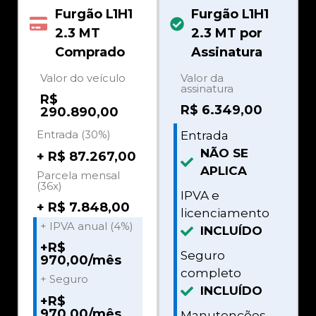
Furgão L1H1
Furgão L1H1
2.3 MT
2.3 MT por
Comprado
Assinatura
Valor do veículo
Valor da
assinatura
R$
R$
6.349,00
290.890,00
Entrada (30%)
Entrada
NÃO SE
+ R$ 87.267,00
APLICA
Parcela mensal
(36x)
IPVA e
+ R$ 7.848,00
licenciamento
+ IPVA anual (4%)
INCLUÍDO
+R$
Seguro
970,00/mês
completo
+ Seguro
INCLUÍDO
+R$
970,00/mês
Manutenções