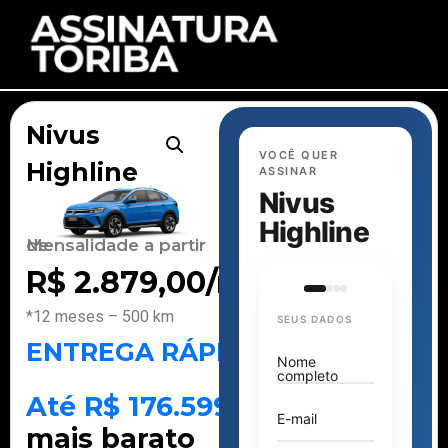
Nivus
VOCÊ QUER
Highline
ASSINAR
Nivus
Highline
Mensalidade a partir de
R$
2.879,00
/mês
*12 meses – 500 km
SEUS DADOS
ENTREGA RÁPIDA
Nome
completo
Até R$ 176.599
E-mail
mais barato