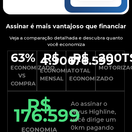
Assinar é mais vantajoso que financiar
Veja a comparação detalhada e descubra quanto
você economiza
63%
R$
R$
200T
4.906
176.599
ECONOMIZADO
MOTORIZA
ECONOMIA
TOTAL
VS
MENSAL
ECONOMIZADO
COMPRA
R$
Ao assinar o
176.599
Nivus Highline,
você dirige um
0km pagando
ECONOMIA