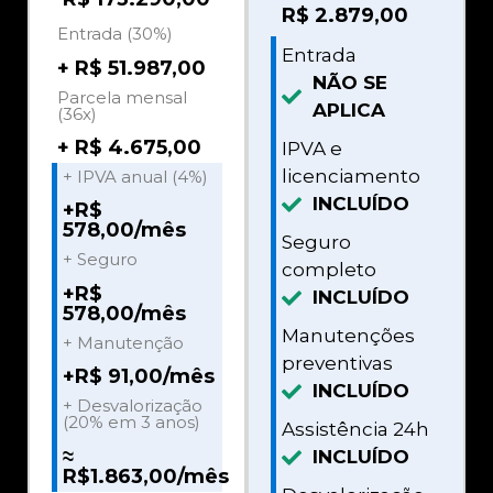
R$
2.879,00
Entrada (30%)
Entrada
+ R$ 51.987,00
NÃO SE
Parcela mensal
APLICA
(36x)
+ R$ 4.675,00
IPVA e
licenciamento
+ IPVA anual (4%)
INCLUÍDO
+R$
578,00/mês
Seguro
+ Seguro
completo
+R$
INCLUÍDO
578,00/mês
Manutenções
+ Manutenção
preventivas
+R$ 91,00/mês
INCLUÍDO
+ Desvalorização
(20% em 3 anos)
Assistência 24h
≈
INCLUÍDO
R$1.863,00/mês