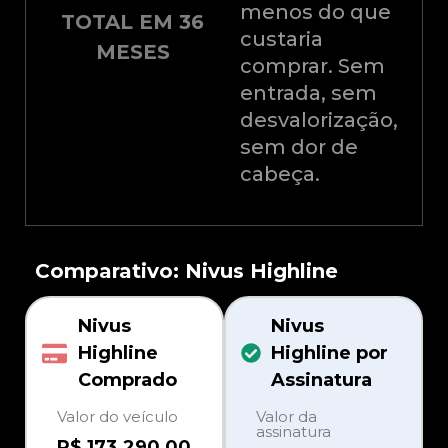
menos do que
TOTAL EM 36
custaria
MESES
comprar. Sem
entrada, sem
desvalorização,
sem dor de
cabeça.
Comparativo: Nivus Highline
Nivus
Nivus
Highline
Highline por
Comprado
Assinatura
Valor do veículo
Valor da
assinatura
R$ 173.290,00