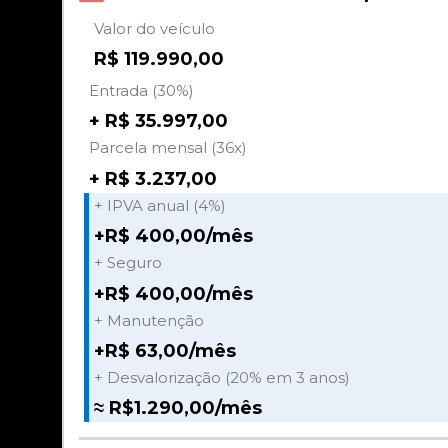
Valor do veículo
R$ 119.990,00
Entrada (30%)
+ R$ 35.997,00
Parcela mensal (36x)
+ R$ 3.237,00
+ IPVA anual (4%)
+R$ 400,00/mês
+ Seguro
+R$ 400,00/mês
+ Manutenção
+R$ 63,00/mês
+ Desvalorização (20% em 3 anos)
≈ R$1.290,00/mês