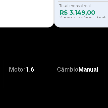
Total mensal real
R$
3.149,00
*Apenas combustível e multas não 
Motor
1.6
Câmbio
Manual