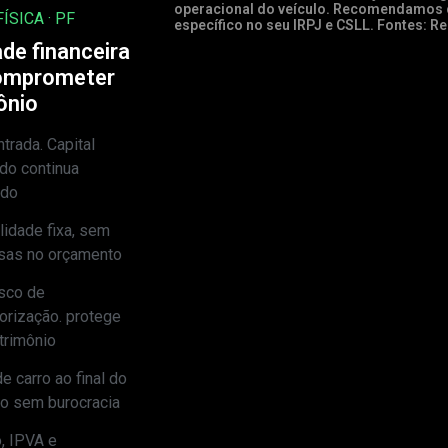
operacional do veículo. Recomendamos c
ÍSICA · PF
específico no seu IRPJ e CSLL. Fontes: Re
de financeira
omprometer
ônio
trada. Capital
ido continua
ndo
idade fixa, sem
sas no orçamento
sco de
orização. protege
trimônio
e carro ao final do
to sem burocracia
, IPVA e