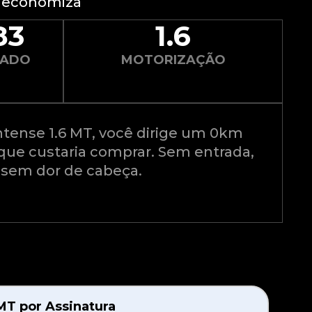
ê economiza
83
1.6
ZADO
MOTORIZAÇÃO
ntense 1.6 MT, você dirige um 0km
ue custaria comprar. Sem entrada,
 sem dor de cabeça.
MT por Assinatura