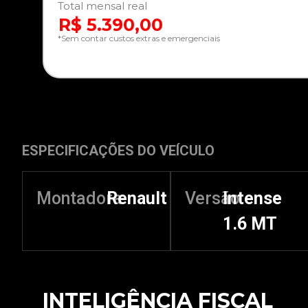
Total mensal real
R$ 5.390,00
*Sem contar custos extras e emergenciais
ESPECIFICAÇÕES DO VEÍCULO
Montadora
Renault
Versão
Intense
1.6 MT
INTELIGÊNCIA FISCAL