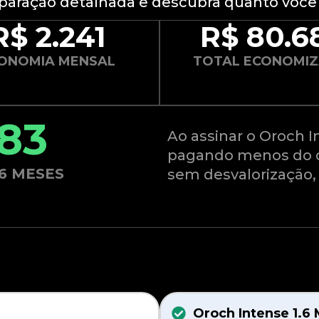
paração detalhada e descubra quanto voc
R$ 2.241
R$ 80.6
ONOMIA MENSAL
TOTAL ECONOMI
83
Ao assinar o Oroch I
pagando menos do q
6 MESES
sem desvalorização,
Oroch Intense 1.6 