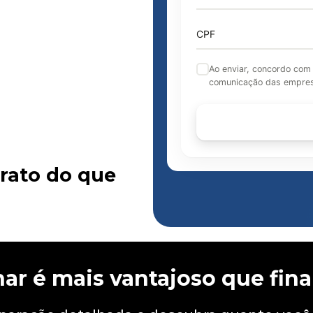
CPF
Ao enviar, concordo com
comunicação das empres
rato do que
nar é mais vantajoso que fina