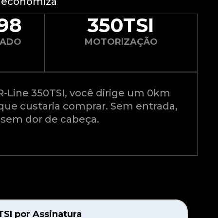
ê economiza
298
350TSI
ZADO
MOTORIZAÇÃO
R-Line 350TSI, você dirige um 0km
ue custaria comprar. Sem entrada,
 sem dor de cabeça.
TSI por Assinatura