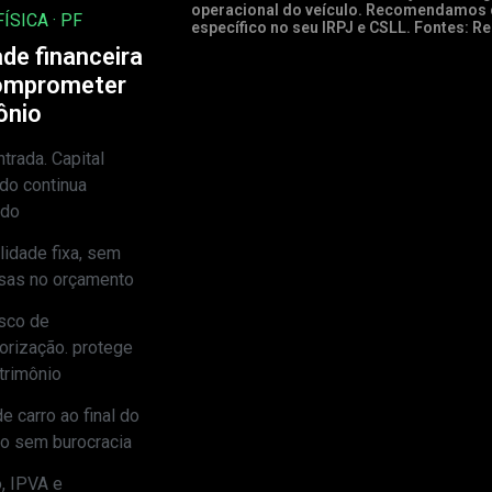
operacional do veículo. Recomendamos c
ÍSICA · PF
específico no seu IRPJ e CSLL. Fontes: Re
de financeira
omprometer
ônio
trada. Capital
ido continua
ndo
idade fixa, sem
sas no orçamento
sco de
orização. protege
trimônio
e carro ao final do
to sem burocracia
, IPVA e