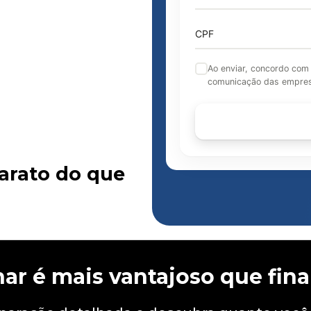
CPF
Ao enviar, concordo com
comunicação das empres
arato do que
nar é mais vantajoso que fina