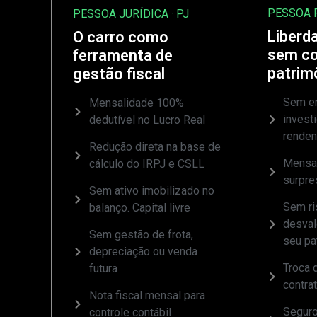
PESSOA F
PESSOA JURÍDICA · PJ
Liberda
O carro como
sem c
ferramenta de
patrim
gestão fiscal
Sem en
Mensalidade 100%
invest
dedutível no Lucro Real
rende
Redução direta na base de
Mensal
cálculo do IRPJ e CSLL
surpre
Sem ativo imobilizado no
Sem ri
balanço. Capital livre
desval
Sem gestão de frota,
seu pa
depreciação ou venda
Troca d
futura
contra
Nota fiscal mensal para
Seguro
controle contábil