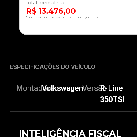
Total mensal real
R$ 13.476,00
*Sem contar custos extras e emergenciais
ESPECIFICAÇÕES DO VEÍCULO
Montadora
Volkswagen
Versão
R-Line
350TSI
INTELIGÊNCIA FISCAL