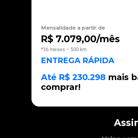
Mensalidade a partir de
R$
7.079,00
/mês
*36 meses – 500 km
ENTREGA RÁPIDA
Até R$ 230.298
mais b
comprar!
Assi