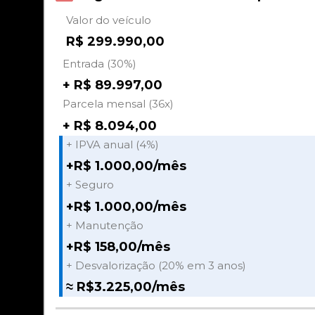
Valor do veículo
R$ 299.990,00
Entrada (30%)
+ R$ 89.997,00
Parcela mensal (36x)
+ R$ 8.094,00
+ IPVA anual (4%)
+R$ 1.000,00/mês
+ Seguro
+R$ 1.000,00/mês
+ Manutenção
+R$ 158,00/mês
+ Desvalorização (20% em 3 anos)
≈ R$3.225,00/mês