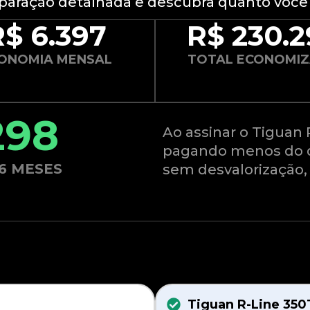
paração detalhada e descubra quanto voc
R$ 6.397
R$ 230.
ONOMIA MENSAL
TOTAL ECONOMI
298
Ao assinar o Tiguan 
pagando menos do q
6 MESES
sem desvalorização,
Tiguan R-Line 350