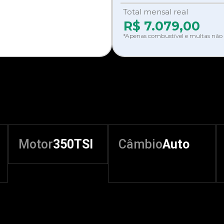
Total mensal real
R$
7.079,00
*Apenas combustível e multas não 
Motor
350TSI
Câmbio
Auto