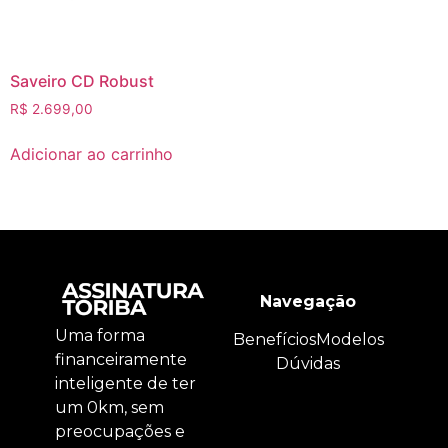
Saveiro CD Robust
R$
2.699,00
Adicionar ao carrinho
Navegação
Uma forma
Benefícios
Modelos
financeiramente
Dúvidas
inteligente de ter
um 0km, sem
preocupações e